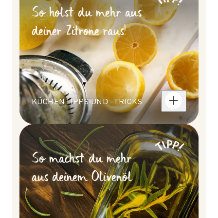
So holst du mehr aus
deiner Zitrone raus!
KÜCHENTIPPS UND -TRICKS
So machst du mehr
aus deinem Olivenöl