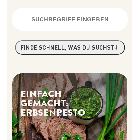
FINDE SCHNELL, WAS DU SUCHST
(TAP TO EXPAND)
EINFACH
GEMACHT:
ERBSENPESTO