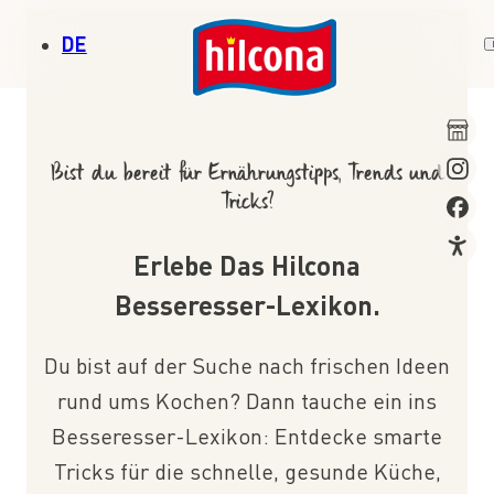
Zum Header springen (
Zum Inhalt springen (
Zum Footer springen (
zur Navigation springen (
Barrierefreiheits-Widget öffnen (
Zur Barrierefreiheitserklaerung (
Alt
Alt
Alt
+ 2)
Alt
+ 3)
+ 1)
+ 4)
Alt
Alt
+ 5)
+ 6)
DE
Bist du bereit für Ernährungstipps, Trends und
Tricks?
Erlebe Das Hilcona
Besseresser-Lexikon.
Du bist auf der Suche nach frischen Ideen
rund ums Kochen? Dann tauche ein ins
Besseresser-Lexikon: Entdecke smarte
Tricks für die schnelle, gesunde Küche,