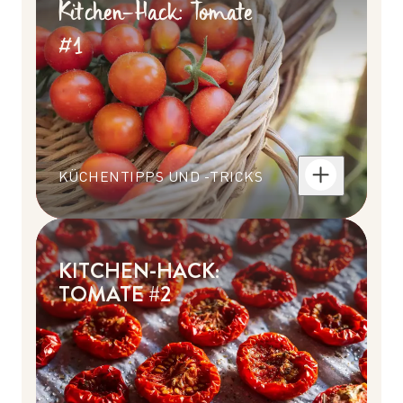
Kitchen-Hack: Tomate
#1
KÜCHENTIPPS UND -TRICKS
KITCHEN-HACK:
TOMATE #2