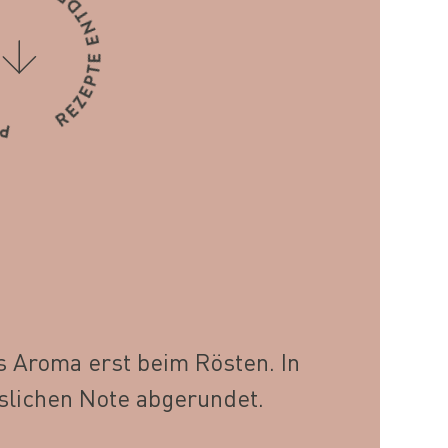
s Aroma erst beim Rösten. In
sslichen Note abgerundet.