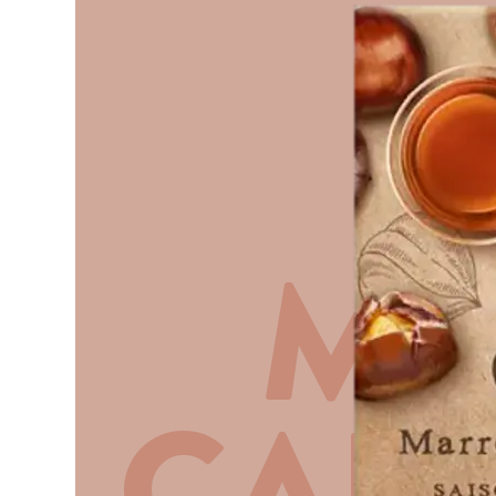
MA
CAR