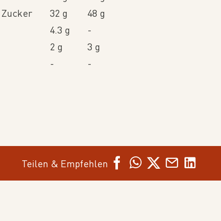
n Zucker
32 g
48 g
4.3 g
-
2 g
3 g
-
-
Teilen & Empfehlen