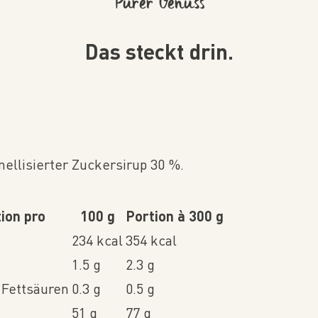
Purer Genuss
Das steckt drin.
ellisierter Zuckersirup 30 %.
ion pro
100 g
Portion à 300 g
234 kcal
354 kcal
1.5 g
2.3 g
 Fettsäuren
0.3 g
0.5 g
51 g
77 g