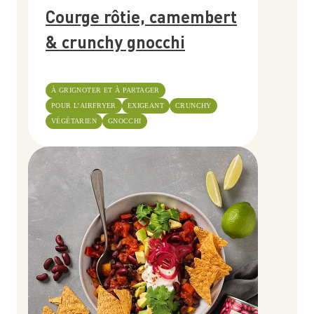
Courge rôtie, camembert
& crunchy gnocchi
À GRIGNOTER ET À PARTAGER
POUR L’AIRFRYER
EXIGEANT
CRUNCHY
VÉGÉTARIEN
GNOCCHI