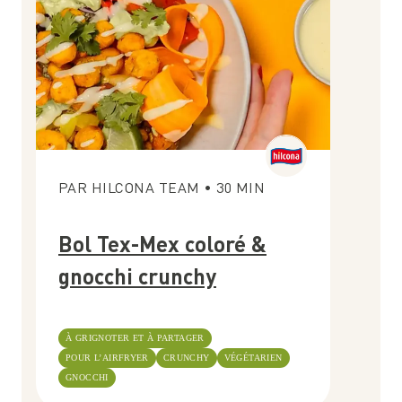
PAR
HILCONA TEAM
•
30
MIN
Bol Tex-Mex coloré &
gnocchi crunchy
À GRIGNOTER ET À PARTAGER
POUR L’AIRFRYER
CRUNCHY
VÉGÉTARIEN
GNOCCHI