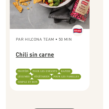
PAR
HILCONA TEAM
•
50
MIN
Chili sin carne
PROTÉIN
POUR LES ENFANTS
RAPIDE
LÉGUMES
VÉGÉTARIEN
POUR LES FAMILLES
SIMPLE ET BON