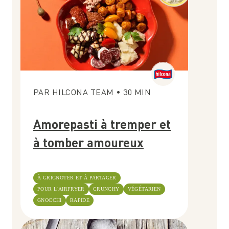
PAR
HILCONA TEAM
•
30
MIN
Amorepasti à tremper et
à tomber amoureux
À GRIGNOTER ET À PARTAGER
POUR L’AIRFRYER
CRUNCHY
VÉGÉTARIEN
GNOCCHI
RAPIDE