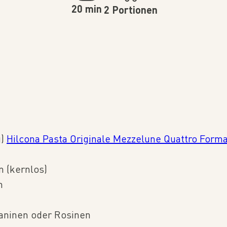
20 min
2 Portionen
g)
Hilcona Pasta Originale Mezzelune Quattro Form
n (kernlos)
h
taninen oder Rosinen