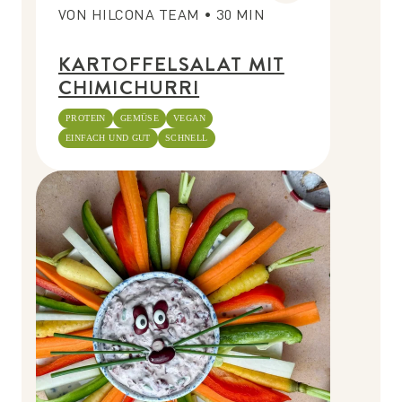
VON
HILCONA TEAM
•
30
MIN
KARTOFFELSALAT MIT
CHIMICHURRI
PROTEIN
GEMÜSE
VEGAN
EINFACH UND GUT
SCHNELL