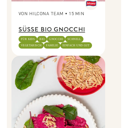
VON
HILCONA TEAM
•
15
MIN
SÜSSE BIO GNOCCHI
FÜR KIDS
BIO
GNOCCHI
SCHNELL
VEGETARISCH
FAMILIE
EINFACH UND GUT