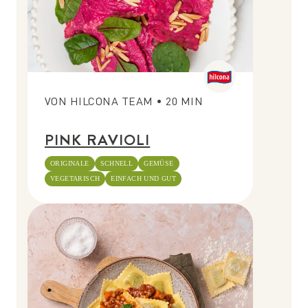
VON
HILCONA TEAM
•
20
MIN
PINK RAVIOLI
ORIGINALE
SCHNELL
GEMÜSE
VEGETARISCH
EINFACH UND GUT