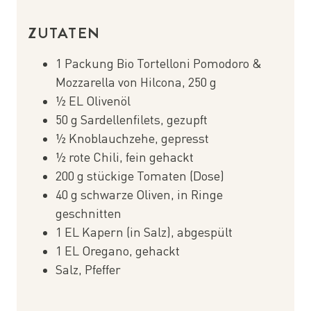
ZUTATEN
1 Packung Bio Tortelloni Pomodoro &
Mozzarella von Hilcona, 250 g
½ EL Olivenöl
50 g Sardellenfilets, gezupft
½ Knoblauchzehe, gepresst
½ rote Chili, fein gehackt
200 g stückige Tomaten (Dose)
40 g schwarze Oliven, in Ringe
geschnitten
1 EL Kapern (in Salz), abgespült
1 EL Oregano, gehackt
Salz, Pfeffer