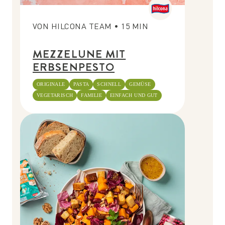
VON
HILCONA TEAM
•
15
MIN
MEZZELUNE MIT
ERBSENPESTO
ORIGINALE
PASTA
SCHNELL
GEMÜSE
VEGETARISCH
FAMILIE
EINFACH UND GUT