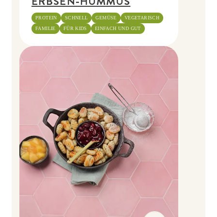
ERBSEN-HUMMUS
PROTEIN
SCHNELL
GEMÜSE
VEGETARISCH
FAMILIE
FÜR KIDS
EINFACH UND GUT