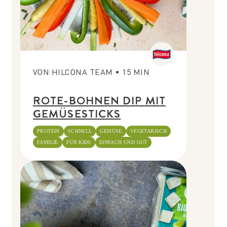
VON
HILCONA TEAM
•
15
MIN
ROTE-BOHNEN DIP MIT
GEMÜSESTICKS
PROTEIN
SCHNELL
GEMÜSE
VEGETARISCH
FAMILIE
FÜR KIDS
EINFACH UND GUT