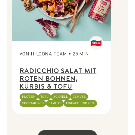
VON
HILCONA TEAM
•
25
MIN
RADICCHIO SALAT MIT
ROTEN BOHNEN,
KÜRBIS & TOFU
PROTEIN
TOFU
SCHNELL
GEMÜSE
VEGETARISCH
FAMILIE
EINFACH UND GUT