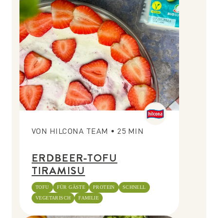
VON
HILCONA TEAM
•
25
MIN
ERDBEER-TOFU
TIRAMISU
TOFU
FÜR GÄSTE
PROTEIN
SCHNELL
VEGETARISCH
FAMILIE