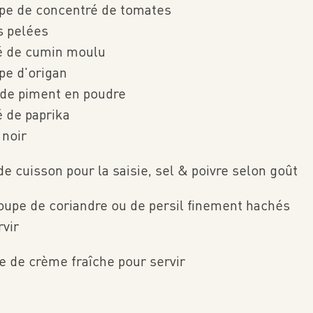
upe de concentré de tomates
s pelées
fé de cumin moulu
upe d'origan
é de piment en poudre
é de paprika
 noir
de cuisson pour la saisie, sel & poivre selon goût
soupe de coriandre ou de persil finement hachés
rvir
pe de crème fraîche pour servir