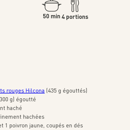
50 min
4 portions
ots rouges Hilcona
(435 g égouttés)
(300 g) égoutté
ent haché
 finement hachées
et 1 poivron jaune, coupés en dés