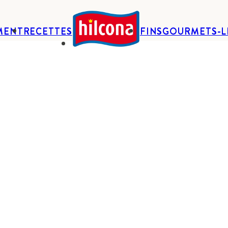
MENT
RECETTES
FINSGOURMETS-L