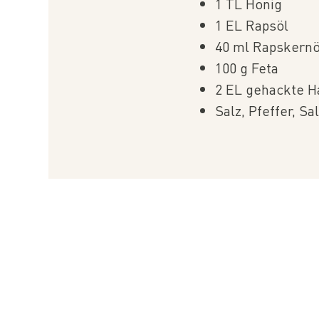
1 TL Honig
1 EL Rapsöl
40 ml Rapskernö
100 g Feta
2 EL gehackte H
Salz, Pfeffer, Sa