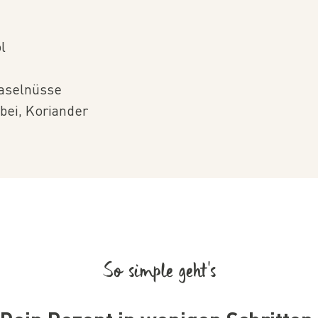
l
aselnüsse
lbei, Koriander
So simple geht’s