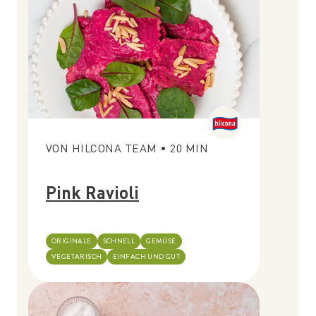
VON
HILCONA TEAM
•
20
MIN
Pink Ravioli
ORIGINALE
SCHNELL
GEMÜSE
VEGETARISCH
EINFACH UND GUT