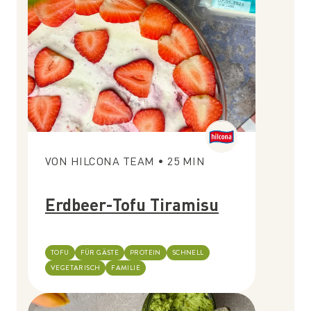
VON
HILCONA TEAM
•
25
MIN
Erdbeer-Tofu Tiramisu
TOFU
FÜR GÄSTE
PROTEIN
SCHNELL
VEGETARISCH
FAMILIE