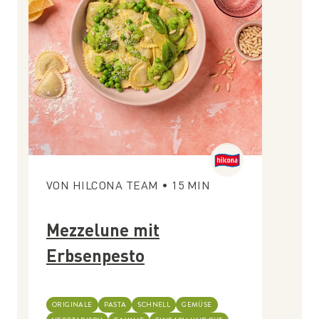
VON
HILCONA TEAM
•
15
MIN
Mezzelune mit
Erbsenpesto
ORIGINALE
PASTA
SCHNELL
GEMÜSE