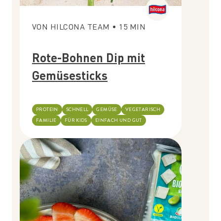
VON
HILCONA TEAM
•
15
MIN
Rote-Bohnen Dip mit
Gemüsesticks
PROTEIN
SCHNELL
GEMÜSE
VEGETARISCH
FAMILIE
FÜR KIDS
EINFACH UND GUT