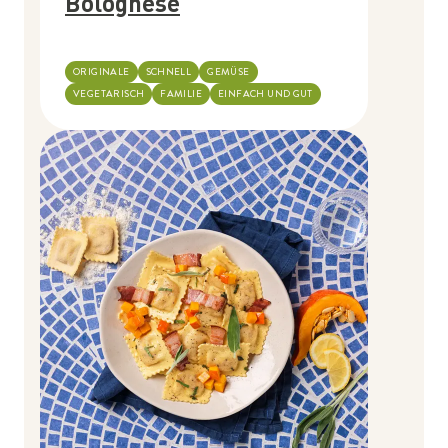
Bolognese
ORIGINALE
SCHNELL
GEMÜSE
VEGETARISCH
FAMILIE
EINFACH UND GUT