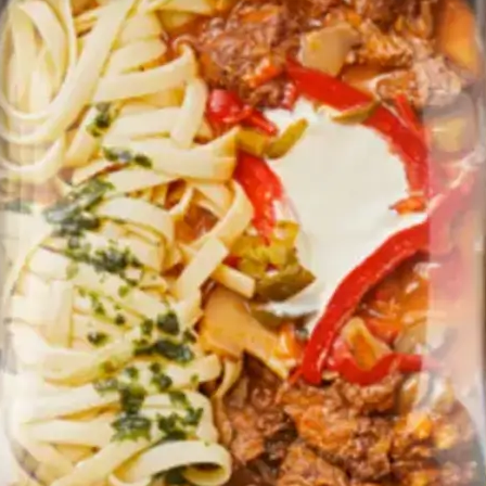
RINDS
TROGANO
MIT
AGLIATEL