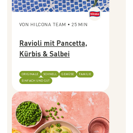
VON
HILCONA TEAM
•
25
MIN
Ravioli mit Pancetta,
Kürbis & Salbei
ORIGINALE
SCHNELL
GEMÜSE
FAMILIE
EINFACH UND GUT