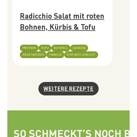
Radicchio Salat mit roten
Bohnen, Kürbis & Tofu
PROTEIN
TOFU
SCHNELL
GEMÜSE
VEGETARISCH
FAMILIE
EINFACH UND GUT
WEITERE REZEPTE
SO SCHMECKT’S NOCH BE