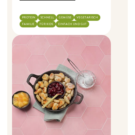
PROTEIN
SCHNELL
GEMÜSE
VEGETARISCH
FAMILIE
FÜR KIDS
EINFACH UND GUT