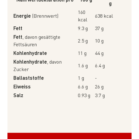
g
160
Energie
(Brennwert)
638 kcal
kcal
Fett
9.3 g
37 g
Fett
, davon gesättigte
2.5 g
10 g
Fettsäuren
Kohlenhydrate
11 g
44 g
Kohlenhydrate
, davon
1.6 g
6.4 g
Zucker
Ballaststoffe
1 g
-
Eiweiss
6.6 g
26 g
Salz
0.93 g
3.7 g