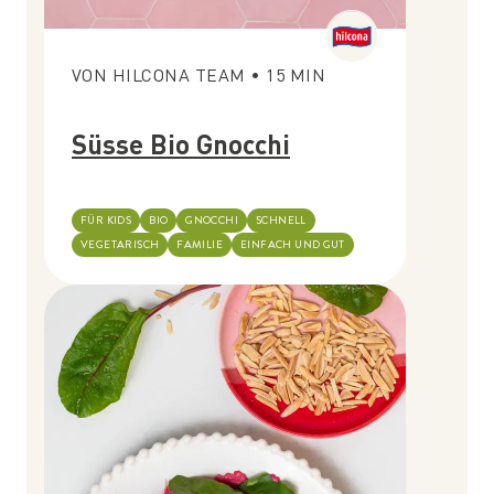
VON
HILCONA TEAM
•
15
MIN
Süsse Bio Gnocchi
FÜR KIDS
BIO
GNOCCHI
SCHNELL
VEGETARISCH
FAMILIE
EINFACH UND GUT