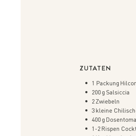
ZUTATEN
1 Packung Hilcon
200 g Salsiccia
2 Zwiebeln
3 kleine Chilisc
400 g Dosentom
1-2 Rispen Cock