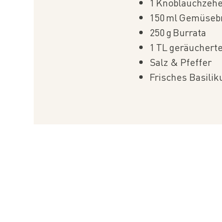
1 Knoblauchzeh
150 ml Gemüseb
250 g Burrata
1 TL geräuchert
Salz & Pfeffer
Frisches Basili