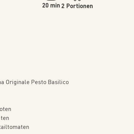
20 min
2 Portionen
a Originale Pesto Basilico
hoten
aten
tailtomaten