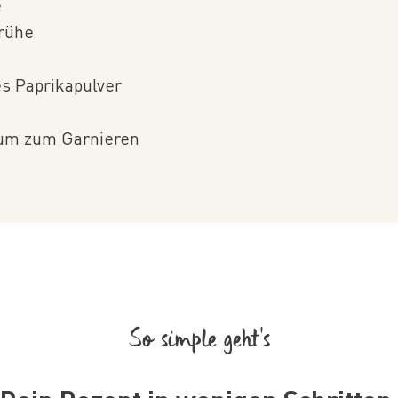
e
rühe
es Paprikapulver
kum zum Garnieren
So simple geht’s