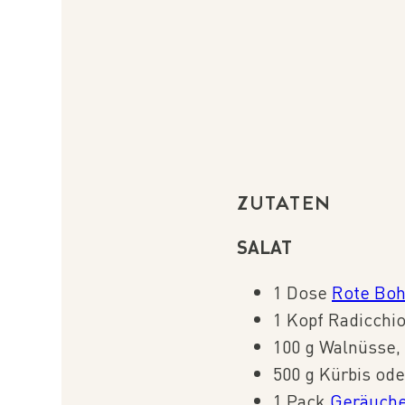
ZUTATEN
SALAT
1 Dose
Rote Boh
1 Kopf Radicchi
100 g Walnüsse,
500 g Kürbis od
1 Pack
Geräuche