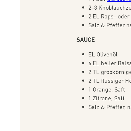
2–3 Knoblauchz
2 EL Raps- oder 
Salz & Pfeffer n
SAUCE
EL Olivenöl
6 EL heller Bal
2 TL grobkörnige
2 TL flüssiger H
1 Orange, Saft
1 Zitrone, Saft
Salz & Pfeffer, 