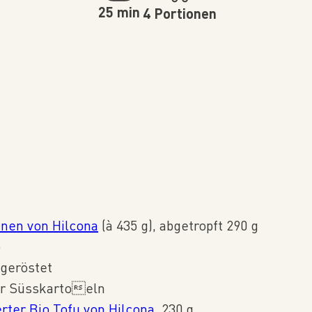
25 min
4 Portionen
nen von Hilcona
(à 435 g), abgetropft 290 g
o
 geröstet
er Süsskartoeln
rter Bio Tofu von Hilcona
, 230 g