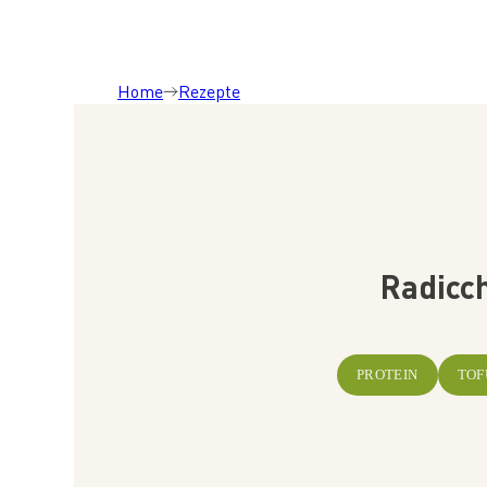
Home
Rezepte
Radicch
PROTEIN
TOF