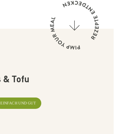
s & Tofu
EINFACH UND GUT