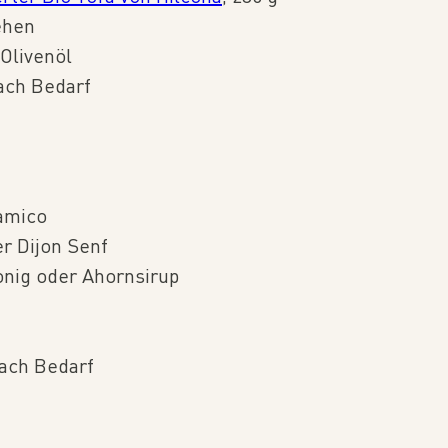
ehen
Olivenöl
ach Bedarf
samico
r Dijon Senf
onig oder Ahornsirup
nach Bedarf